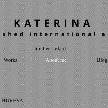
KATERINA
ished international a
limitless_ekart
Works
About me
Blog
A BUREVA