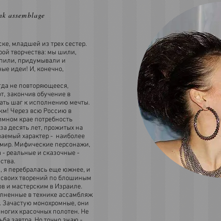
unk assemblage
ке, младшей из трех сестер.
ой творчества: мы шили,
епили, придумывали и
ые идеи! И, конечно,
гда не повторяющееся,
т, закончив обучение в
ать шаг к исполнению мечты.
км! Через всю Россию в
имном крае потребность
 за десять лет, прожитых на
ваемый характер - наиболее
мир. Мифические персонажи,
 - реальные и сказочные -
ства.
а, я перебралась еще южнее, и
 своих творений по блошиным
в и мастерским в Израиле.
олненные в технике ассамбляж
м. Зачастую монохромные, они
ногих красочных полотен. Не
ьба завтра. Но точно знаю -