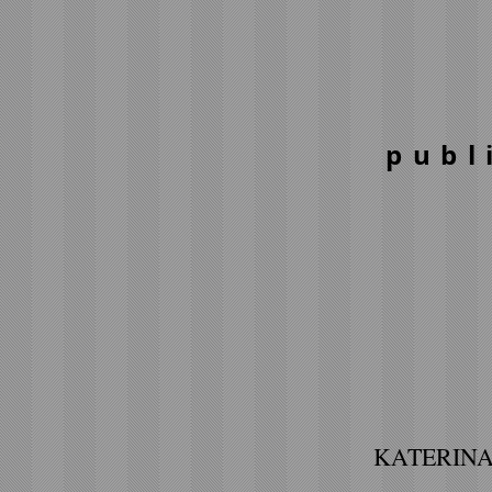
publ
KATERIN