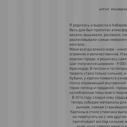
artist steamp
Я родилась и выросла в Хабаровс
Весь дом был пропитан атмосфер
вязали, вышивали, рисовали, л
реализовывали самые невероятн
мечтали…
Меня всегда влекло море - нико
огромное и величественное. И во
родном городе, я решилась сдел
Шаг получился широким - 9 000 
Краснодар. В теплом и гостепри
творить стала только сильнее, и
Кубани, у картин появился узна
полно отражающий внутренний 
герои легенд и преданий, города
излюбленные темы моего творче
В 2016 году следуя зову сердц
теперь собираю материалы для
рынкам, лавкам старьевщико
Картины в стиле стимпанк вып
не перепутать ни с чем други
притягивают взгляд сильнее м
знаю, куда заведет меня суд